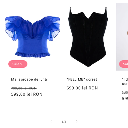
Sale %
Sa
Mai aproape de lună
"FEEL ME" corset
"I 
cor
Preț
Preț
Preț
699,00 lei RON
799,00 lei RON
Pr
1.0
599,00 lei RON
redus
59
de
1
/
3