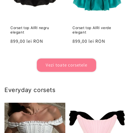
Corset top AIRI negru
Corset top AIRI verde
elegant
elegant
Preț
899,00 lei RON
Preț
899,00 lei RON
Vezi toate corsetele
Everyday corsets