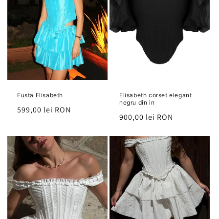
Fusta Elisabeth
Elisabeth corset elegant
negru din in
Preț
599,00 lei RON
Preț
900,00 lei RON