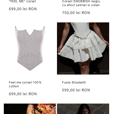
"FEEL ME" corset
Corset SNOBBISH negru
cu efect satinat si volan
Preț
699,00 lei RON
Preț
750,00 lei RON
Feel me corset 100%
Fusta Elisabeth
cotton
Preț
599,00 lei RON
Preț
699,00 lei RON