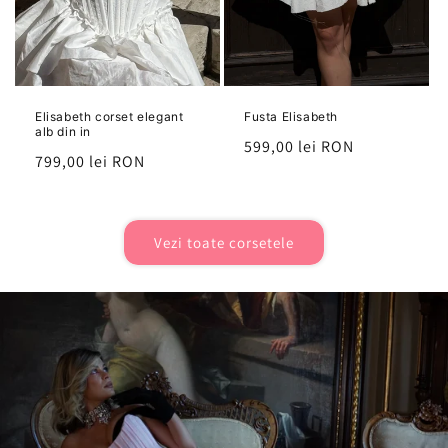
Elisabeth corset elegant
Fusta Elisabeth
alb din in
Preț
599,00 lei RON
Preț
799,00 lei RON
Vezi toate corsetele