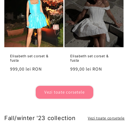
Elisabeth set corset &
Elisabeth set corset &
fusta
fusta
Preț
999,00 lei RON
Preț
999,00 lei RON
Vezi toate corsetele
Fall/winter '23 collection
Vezi toate corsetele