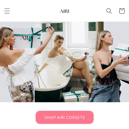
Sari la
conținut
Cart
SHOP AIRI CORSETS