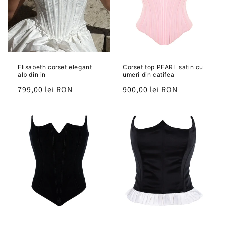
Elisabeth corset elegant
Corset top PEARL satin cu
alb din in
umeri din catifea
Preț
799,00 lei RON
Preț
900,00 lei RON